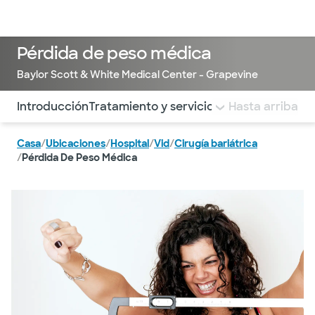
Médicos & Especialistas
Ubicaciones
Servicios & Tratami
Pérdida de peso médica
Baylor Scott & White Medical Center - Grapevine
Utilice esta navegación para saltar rápidamente a difere
Introducción
Tratamiento y servicios
Beneficios
Hasta arriba
PREGU
Casa
/
Ubicaciones
/
Hospital
/
Vid
/
Cirugía bariátrica
/
Pérdida De Peso Médica