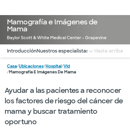
Médicos & Especialistas
Ubicaciones
Servicios & Tratami
Mamografía e Imágenes de
Mama
Baylor Scott & White Medical Center - Grapevine
Utilice esta navegación para saltar rápidamente a difere
Introducción
Nuestros especialistas
Grupos y progra
Hasta arriba
Casa
/
Ubicaciones
/
Hospital
/
Vid
/
Mamografía E Imágenes De Mama
Ayudar a las pacientes a reconocer
los factores de riesgo del cáncer de
mama y buscar tratamiento
oportuno