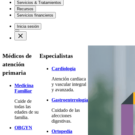
Servicios & Tratamientos
Recursos
Servicios financieros
Inicia sesión
Médicos de
Especialistas
atención
Cardiología
primaria
Atención cardiaca
y vascular integral
Medicina
y avanzada.
Familiar
Gastroenterología
Cuide de
todas las
Cuidado de las
edades de su
afecciones
familia.
digestivas.
OBGYN
Ortopedía