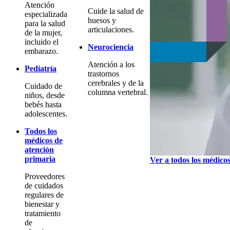
Atención
Cuide la salud de
especializada
huesos y
para la salud
articulaciones.
de la mujer,
incluido el
Neurociencia
embarazo.
Atención a los
Pediatría
trastornos
cerebrales y de la
Cuidado de
columna vertebral.
niños, desde
bebés hasta
adolescentes.
Todos los
médicos de
atención
primaria
Ver a todos los médico
Proveedores
de cuidados
regulares de
bienestar y
tratamiento
de