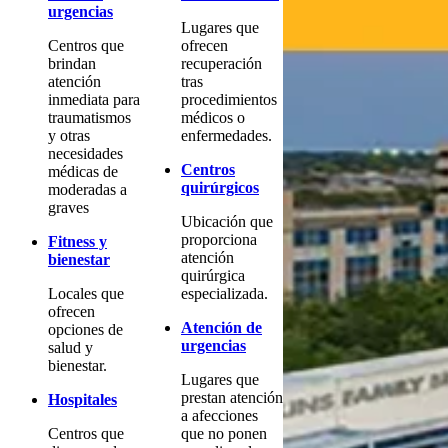
urgencias
Lugares que
Centros que
ofrecen
brindan
recuperación
atención
tras
inmediata para
procedimientos
traumatismos
médicos o
y otras
enfermedades.
necesidades
Centros
médicas de
quirúrgicos
moderadas a
graves
Ubicación que
proporciona
Fitness y
atención
bienestar
quirúrgica
Locales que
especializada.
ofrecen
Atención de
opciones de
urgencias
salud y
bienestar.
Lugares que
prestan atención
Hospitales
a afecciones
Centros que
que no ponen