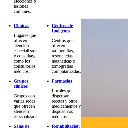
afecciones o
lesiones
comunes.
Clínicas
Centros de
Imágenes
Lugares que
ofrecen
Centros que
atención
ofrecen
especializada
radiografías,
y consultas,
resonancias
como los
magnéticas o
consultorios
tomografías
médicos.
computarizadas.
Grupos
Farmacias
clínicos
Locales que
Grupos con
dispensan
varias sedes
recetas y otros
que ofrecen
medicamentos y
atención
dispositivos
especializada.
médicos.
Salas de
Rehabilitación