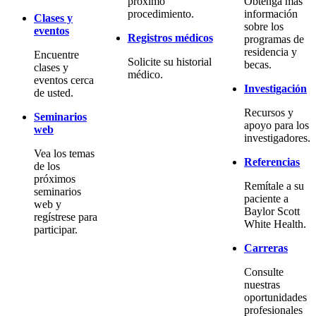
próximo
Obtenga más
procedimiento.
información
Clases y
sobre los
eventos
Registros médicos
programas de
residencia y
Encuentre
Solicite su historial
becas.
clases y
médico.
eventos cerca
Investigación
de usted.
Recursos y
Seminarios
apoyo para los
web
investigadores.
Vea los temas
Referencias
de los
próximos
Remítale a su
seminarios
paciente a
web y
Baylor Scott
regístrese para
White Health.
participar.
Carreras
Consulte
nuestras
oportunidades
profesionales