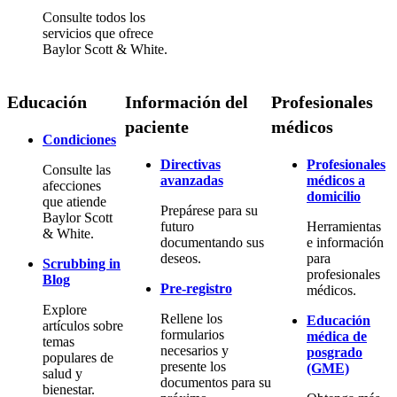
Consulte todos los
servicios que ofrece
Baylor Scott & White.
Educación
Información del
Profesionales
paciente
médicos
Condiciones
Directivas
Profesionales
Consulte las
avanzadas
médicos a
afecciones
domicilio
que atiende
Prepárese para su
Baylor Scott
futuro
Herramientas
& White.
documentando sus
e información
deseos.
para
Scrubbing in
profesionales
Blog
Pre-registro
médicos.
Explore
Rellene los
Educación
artículos sobre
formularios
médica de
temas
necesarios y
posgrado
populares de
presente los
(GME)
salud y
documentos para su
bienestar.