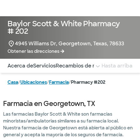
Médicos & Especialistas
Ubicaciones
Servicios & Tratami
Baylor Scott & White Pharmacy
# 202
4945 Williams Dr, Georgetown, Texas, 78633
Obtener las direcciones
Utilice esta navegación para saltar rápidamente a difere
Acerca de
Servicios
Recambios de recetas
Hasta arriba
Casa
/
Ubicaciones
/
Farmacia
/
Pharmacy #202
Farmacia en Georgetown, TX
Las farmacias Baylor Scott & White son farmacias
minoristas/ambulatorias similares a su farmacia local.
Nuestra farmacia de Georgetown está abierta al público en
general y acepta la mayoría de los seguros de farmacia.