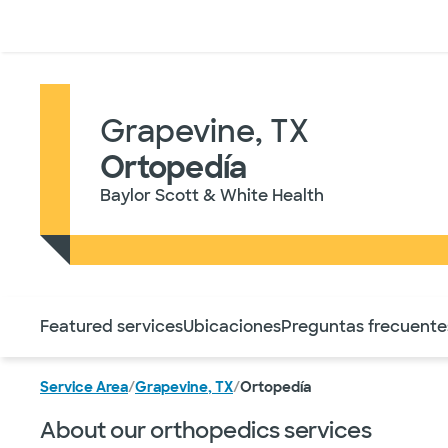
Médicos & Especialistas
Ubicaciones
Servicios & Tratami
Grapevine, TX
Ortopedía
Baylor Scott & White Health
Utilice esta navegación para saltar rápidamente a difere
Featured services
Ubicaciones
Preguntas frecuente
Service Area
/
Grapevine, TX
/
Ortopedía
About our orthopedics services