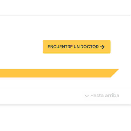
Inicia sesión
ENCUENTRE UN DOCTOR
tá resaltada.
Hasta arriba