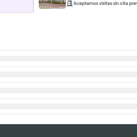
Aceptamos visitas sin cita pre
Baylor Scott & White Ortho
Associates - Grapevine
1631 lancaster dr ste 230, Grapevine, T
DIRECCIONES
No se aceptan pacientes
sin cita previa
Baylor Scott & White Orthop
Dallas - Grapevine
1631 lancaster dr ste 230, Grapevine, T
DIRECCIONES
Aceptamos visitas sin cita
previa