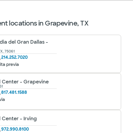
nt locations in Grapevine, TX
ia del Gran Dallas -
TX, 75061
214.252.7020
ita previa
l Center - Grapevine
51
817.481.1588
via
 Center - Irving
1
972.990.8100