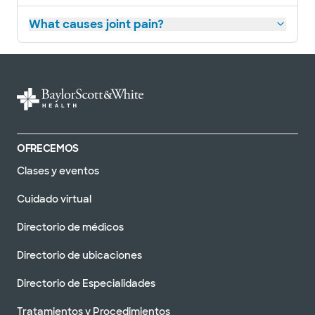
What causes joint pain?
Baylor Scott & Clínica Blanca -
Round Rock 300 Universidad
300A University Blvd, Round Rock, TX, 78665
DIRECCIONES
512.509.0200
No se aceptan
pacientes sin cita
Ver horarios
previa
OFRECEMOS
Programar una cita
Clases y eventos
Cuidado virtual
Centro Médico Baylor Scott &
White - Pflugerville (Edificio 1)
Directorio de médicos
2600 E Pflugerville Pkwy Edificio 1, Oficina
100, Pflugerville, TX, 78660
Directorio de ubicaciones
DIRECCIONES
512.654.6100
Aceptamos visitas sin cita previa
Directorio de Especialidades
Programar una cita
Tratamientos y Procedimientos