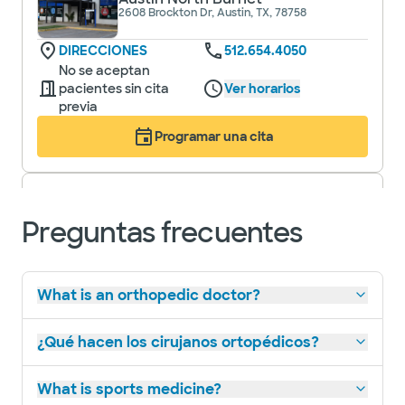
2608 Brockton Dr, Austin, TX, 78758
DIRECCIONES
512.654.4050
No se aceptan
pacientes sin cita
Ver horarios
previa
Programar una cita
Clínica Baylor Scott & White -
Centro Médico de Pflugerville
Preguntas frecuentes
(Edificio 1)
2600 E Pflugerville Pkwy Edificio 1, Oficina
200, Pflugerville, TX, 78660
DIRECCIONES
512.654.6500
What is an orthopedic doctor?
No se aceptan
pacientes sin cita
Ver horarios
previa
¿Qué hacen los cirujanos ortopédicos?
Programar una cita
What is sports medicine?