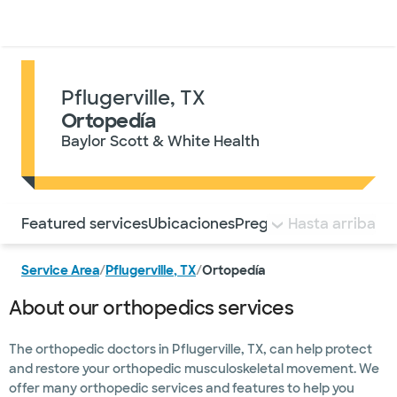
Médicos & Especialistas
Ubicaciones
Servicios & Tratami
Pflugerville, TX
Ortopedía
Baylor Scott & White Health
Utilice esta navegación para saltar rápidamente a difere
Featured services
Ubicaciones
Preguntas frecuentes
Hasta arriba
Service Area
/
Pflugerville, TX
/
Ortopedía
About our orthopedics services
The orthopedic doctors in Pflugerville, TX, can help protect
and restore your orthopedic musculoskeletal movement. We
offer many orthopedic services and features to help you