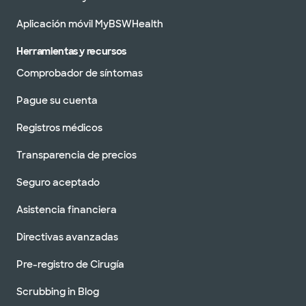
Aplicación móvil MyBSWHealth
Baylor Scott & Centro Médico
Herramientas y recursos
Blanco - Round Rock
300 University Blvd, Round Rock, TX, 78665
Comprobador de síntomas
DIRECCIONES
512.509.0100
Pague su cuenta
Aceptamos visitas sin cita previa
Registros médicos
Transparencia de precios
Seguro aceptado
Asistencia financiera
Directivas avanzadas
Pre-registro de Cirugía
Scrubbing in Blog