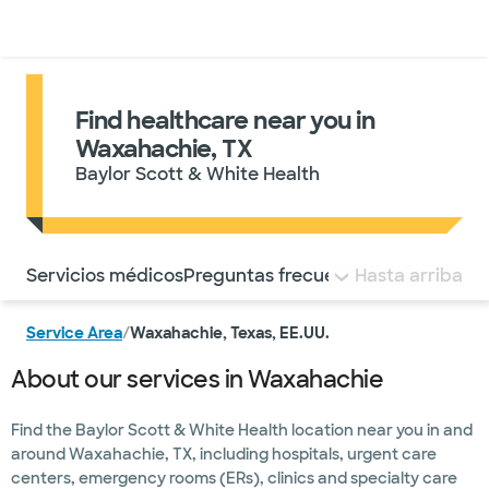
Médicos & Especialistas
Ubicaciones
Servicios & Tratami
Find healthcare near you in
Waxahachie, TX
Baylor Scott & White Health
Utilice esta navegación para saltar rápidamente a difere
Servicios médicos
Preguntas frecuentes
Hasta arriba
Service Area
/
Waxahachie, Texas, EE.UU.
About our services in Waxahachie
Find the Baylor Scott & White Health location near you in and
around Waxahachie, TX, including hospitals, urgent care
centers, emergency rooms (ERs), clinics and specialty care