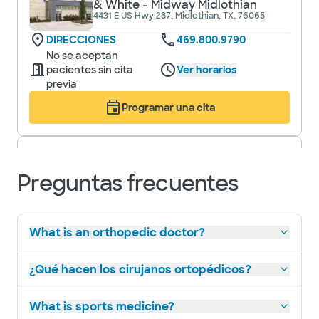
& White - Midway Midlothian
4431 E US Hwy 287, Midlothian, TX, 76065
DIRECCIONES
469.800.9790
No se aceptan
pacientes sin cita
Ver horarios
previa
Programar una cita
Instituto Ortopédico y de
Medicina Deportiva Baylor Scott &
Preguntas frecuentes
White - Waxahachie
2360 Interestatal N 35E Ste 320, Waxahachie,
TX, 75165
DIRECCIONES
469.800.9790
What is an orthopedic doctor?
No se aceptan
pacientes sin cita
Ver horarios
previa
¿Qué hacen los cirujanos ortopédicos?
Programar una cita
What is sports medicine?