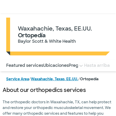
Médicos & Especialistas
Ubicaciones
Servicios & Tratami
Waxahachie, Texas, EE.UU.
Ortopedía
Baylor Scott & White Health
Utilice esta navegación para saltar rápidamente a difere
Featured services
Ubicaciones
Preguntas frecuentes
Hasta arriba
Service Area
/
Waxahachie, Texas, EE.UU.
/
Ortopedía
About our orthopedics services
The orthopedic doctors in Waxahachie, TX, can help protect
and restore your orthopedic musculoskeletal movement. We
offer many orthopedic services and features to help you