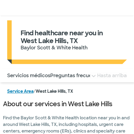
Médicos & Especialistas
Ubicaciones
Servicios & Tratami
Find healthcare near you in
West Lake Hills, TX
Baylor Scott & White Health
Utilice esta navegación para saltar rápidamente a difere
Servicios médicos
Preguntas frecuentes
Hasta arriba
Service Area
/
West Lake Hills, TX
About our services in West Lake Hills
Find the Baylor Scott & White Health location near you in and
around West Lake Hills, TX, including hospitals, urgent care
centers, emergency rooms (ERs), clinics and specialty care