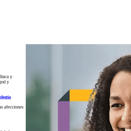
diaca y
gral y
ología
as afecciones