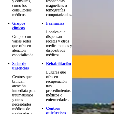
y consultas,
resonancias
como los
magnéticas o
consultorios
tomografías
médicos.
computarizadas.
Grupos
Farmacias
clínicos
Locales que
Grupos con
dispensan
varias sedes
recetas y otros
que ofrecen
medicamentos y
atención
dispositivos
especializada.
médicos.
Salas de
Rehabilitación
urgencias
Lugares que
Centros que
ofrecen
brindan
recuperación
atención
tras
inmediata para
procedimientos
traumatismos
médicos o
y otras
enfermedades.
necesidades
Centros
médicas de
quirúrgicos
moderadas a