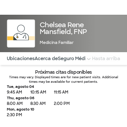
Médicos & Especialistas
Ubicaciones
Servicios & Tratami
Chelsea Rene
Mansfield, FNP
Medicina Familiar
Utilice esta navegación para saltar rápidamente a difere
Ubicaciones
Acerca de
Seguro Médico
COMENTARIOS
Hasta arriba
Próximas citas disponibles
Times may vary. Displayed times are for new patient visits. Additional
times may be available for current patients.
Tue, agosto 04
9:45 AM
10:15 AM
11:15 AM
Thu, agosto 06
8:00 AM
8:30 AM
2:00 PM
Mon, agosto 10
2:30 PM