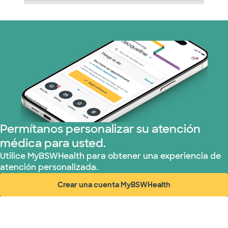
Plan de Salud Superior (18 planes)
TriWest HealthCare (1 planes)
United HealthCare (23 planes)
WellMed (11 planes)
Permítanos personalizar su atención
médica para usted.
Utilice MyBSWHealth para obtener una experiencia de
atención personalizada.
Crear una cuenta MyBSWHealth
(abre en ventana nueva)