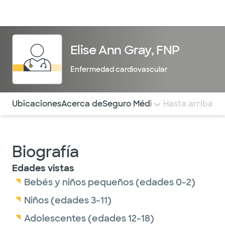
Médicos & Especialistas
Ubicaciones
Servicios & Tratami
Elise Ann Gray, FNP
Enfermedad cardiovascular
Utilice esta navegación para saltar rápidamente a difere
Ubicaciones
Acerca de
Seguro Médico
COMENTARIOS
Hasta arriba
Biografía
Edades vistas
Bebés y niños pequeños (edades 0-2)
Niños (edades 3-11)
Adolescentes (edades 12-18)