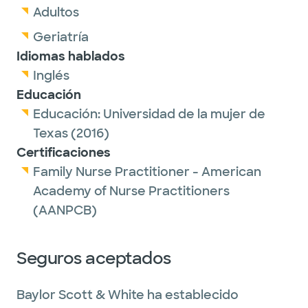
Adultos
casada con un director deportivo y es la
orgullosa dueña de dos cachorros. Fuera del
Geriatría
trabajo, a Faith le gusta correr medias
Idiomas hablados
maratones y hornear.
Inglés
Educación
Educación:
Universidad de la mujer de
Texas
(2016)
Certificaciones
Family Nurse Practitioner - American
Academy of Nurse Practitioners
(AANPCB)
Seguros aceptados
Baylor Scott & White ha establecido