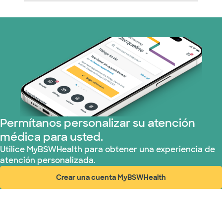
Nebraska Furniture Mart (3 planes)
Red PHCS (1 planes)
Plan de Salud Superior (3 planes)
TriWest HealthCare (1 planes)
United HealthCare (28 planes)
Permítanos personalizar su atención
médica para usted.
WellMed (15 planes)
Utilice MyBSWHealth para obtener una experiencia de
atención personalizada.
Crear una cuenta MyBSWHealth
(abre en ventana nueva)