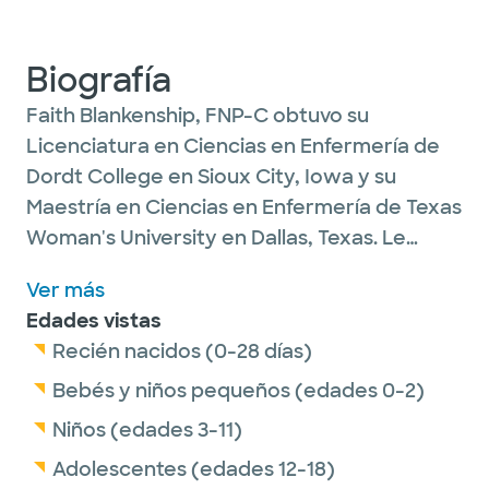
Biografía
Faith Blankenship, FNP-C obtuvo su
Licenciatura en Ciencias en Enfermería de
Dordt College en Sioux City, Iowa y su
Maestría en Ciencias en Enfermería de Texas
Woman's University en Dallas, Texas. Le
apasiona la medicina familiar y el cuidado de
Ver más
pacientes desde recién nacidos hasta
Edades vistas
ancianos. La fe ayuda a controlar los
Recién nacidos (0-28 días)
problemas crónicos, así como la atención
médica preventiva, al mismo tiempo que
Bebés y niños pequeños (edades 0-2)
destaca la importancia de la dieta y el
Niños (edades 3-11)
ejercicio. Faith es originaria del Medio Oeste
Adolescentes (edades 12-18)
pero ha estado en Texas desde 2012. Está