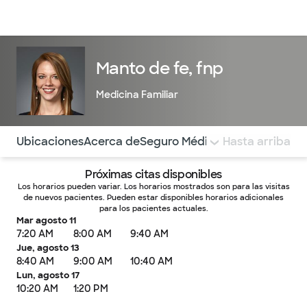
Médicos & Especialistas
Ubicaciones
Servicios & Tratami
Manto de fe, fnp
Medicina Familiar
Utilice esta navegación para saltar rápidamente a difere
Ubicaciones
Acerca de
Seguro Médico
COMENTARIOS
Hasta arriba
Próximas citas disponibles
Los horarios pueden variar. Los horarios mostrados son para las visitas
de nuevos pacientes. Pueden estar disponibles horarios adicionales
para los pacientes actuales.
Mar agosto 11
7:20 AM
8:00 AM
9:40 AM
Jue, agosto 13
8:40 AM
9:00 AM
10:40 AM
Lun, agosto 17
10:20 AM
1:20 PM