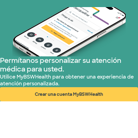
Medicare (1 planes)
Nebraska Furniture Mart (3 planes)
Red PHCS (1 planes)
Prism Electric (1 planes)
Permítanos personalizar su atención
médica para usted.
Plan de Salud Superior (3 planes)
Utilice MyBSWHealth para obtener una experiencia de
atención personalizada.
TriWest HealthCare (1 planes)
Crear una cuenta MyBSWHealth
(abre en ventana nueva)
United HealthCare (28 planes)
WellMed (15 planes)