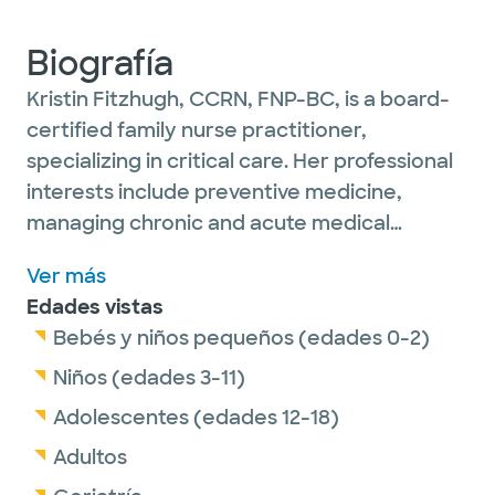
Biografía
Kristin Fitzhugh, CCRN, FNP-BC, is a board-
certified family nurse practitioner,
specializing in critical care. Her professional
interests include preventive medicine,
managing chronic and acute medical
conditions, cardiac, neurology, sports
Ver más
medicine, orthopedic injuries, endocrine
Edades vistas
and pulmonary and trauma.
Bebés y niños pequeños (edades 0-2)
Kristin is passionate about all aspects of
Niños (edades 3-11)
family medicine and caring for her patients,
Adolescentes (edades 12-18)
from infants to older adults.
Adultos