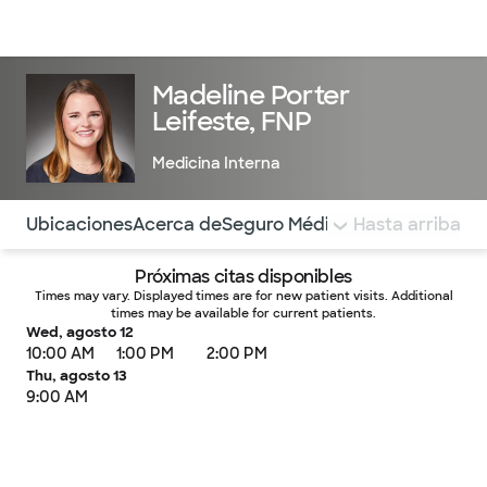
Médicos & Especialistas
Ubicaciones
Servicios & Tratami
Madeline Porter
Leifeste, FNP
Medicina Interna
Utilice esta navegación para saltar rápidamente a difere
Ubicaciones
Acerca de
Seguro Médico
COMENTARIOS
Hasta arriba
Próximas citas disponibles
Times may vary. Displayed times are for new patient visits. Additional
times may be available for current patients.
Wed, agosto 12
10:00 AM
1:00 PM
2:00 PM
Thu, agosto 13
9:00 AM