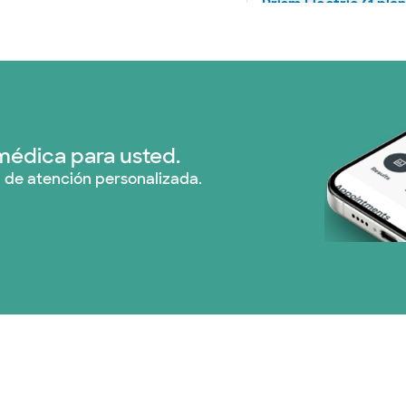
Prism Electric (1 pla
Plan de Salud Superi
Tricare (3 planes)
TriWest HealthCare (
médica para usted.
 de atención personalizada.
United HealthCare (3
WellMed (15 planes)