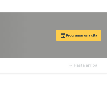
Inicia sesión
Programar una cita
tá resaltada.
Hasta arriba