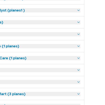
yst (planes1 )
s)
(1 planes)
Care (1 planes)
art (3 planes)