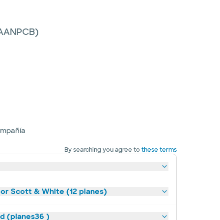
 (AANPCB)
ompañía
By searching you agree to
these terms
lor Scott & White (12 planes)
ld (planes36 )