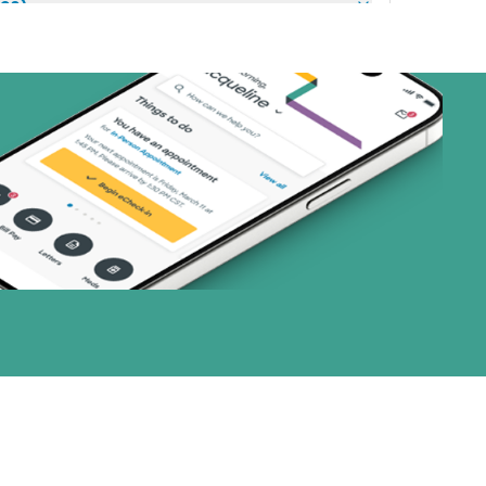
nes)
or (19 planes)
1 planes)
1 planes)