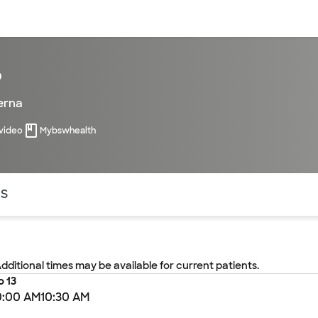
entos
Recursos
Servicios financieros
p
erna
 video
Mybswhealth
ntes secciones de la página. La sección activa actual es
OS
Additional times may be available for current patients.
o 13
0:00 AM
10:30 AM