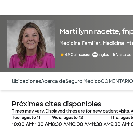
Médicos & Especialistas
Ubicaciones
Servicios & Tratami
Marti lynn racette, fn
Medicina Familiar
,
Medicina Int
4.9 Calificación
Inglés
Visita de
Utilice esta navegación para saltar rápidamente a difere
Ubicaciones
Acerca de
Seguro Médico
COMENTARI
Próximas citas disponibles
Times may vary. Displayed times are for new patient visits. 
Tue, agosto 11
Wed, agosto 12
Thu, agost
10:00 AM
11:30 AM
8:30 AM
10:00 AM
11:30 AM
9:30 AM
1