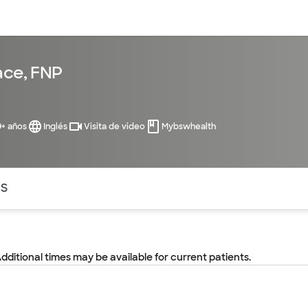
entos
Recursos
Servicios financieros
ace, FNP
9+ años
Inglés
Visita de video
Mybswhealth
ntes secciones de la página. La sección activa actual es
OS
Additional times may be available for current patients.