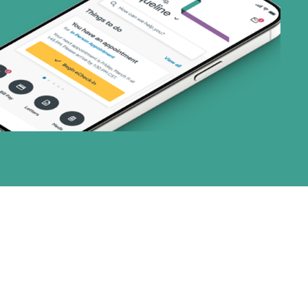
art (3 planes)
nes)
or (3 planes)
1 planes)
28 planes)