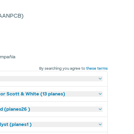
 (AANPCB)
ompañía
By searching you agree to
these terms
lor Scott & White (13 planes)
ld (planes26 )
yst (planes1 )