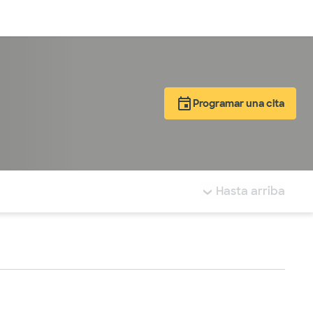
Inicia sesión
Programar una cita
tá resaltada.
Hasta arriba