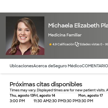
Médicos & Especialistas
Ubicaciones
Servicios & Tratami
Michaela Elizabeth Pl
Medicina Familiar
4.9 Calificación
Edades vistas 0 - 9
Utilice esta navegación para saltar rápidamente a difere
Ubicaciones
Acerca de
Seguro Médico
COMENTARI
Próximas citas disponibles
Times may vary. Displayed times are for new patient visits. 
Thu, agosto 13
Fri, agosto 14
Mon, agosto 17
3:00 PM
11:30 AM
2:30 PM
3:30 PM
3:30 PM