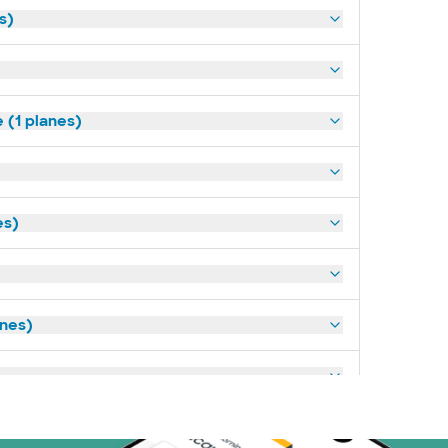
s)
(1 planes)
es)
anes)