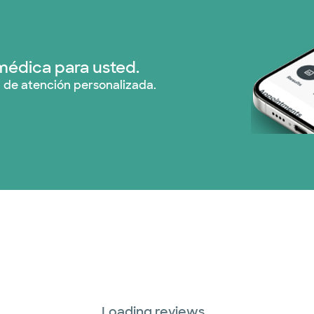
Nebraska Furniture M
Prism Electric (1 pla
médica para usted.
 de atención personalizada.
Plan de Salud Superi
TriWest HealthCare (
United HealthCare (
WellMed (15 planes)
Loading reviews...