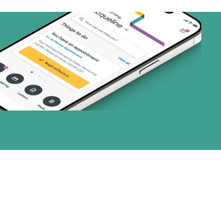
nes)
or (17 planes)
28 planes)