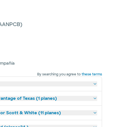
 (AANPCB)
ompañía
By searching you agree to
these terms
antage of Texas (1 planes)
lor Scott & White (11 planes)