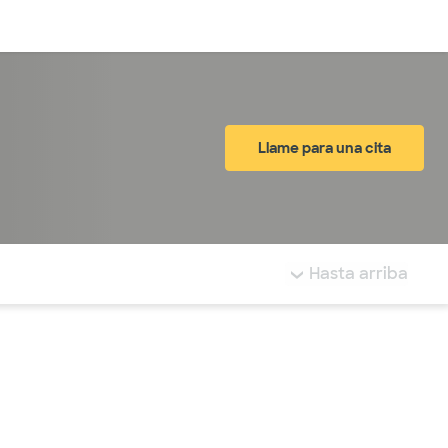
Inicia sesión
Llame para una cita
tá resaltada.
Hasta arriba