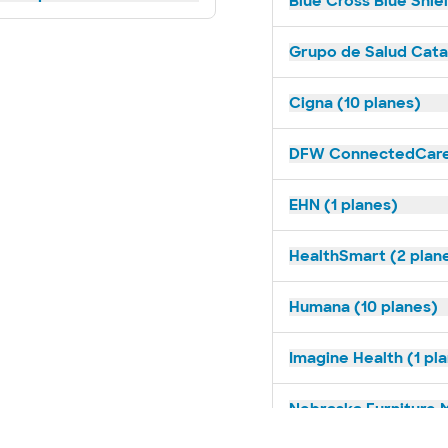
Blue Cross Blue Shie
Grupo de Salud Catal
Cigna (10 planes)
DFW ConnectedCare 
EHN (1 planes)
HealthSmart (2 plan
Humana (10 planes)
Imagine Health (1 pl
Nebraska Furniture M