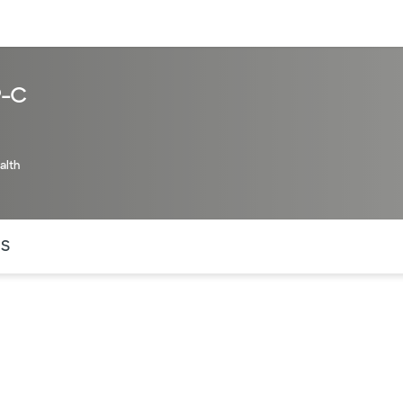
entos
Recursos
Servicios financieros
P-C
alth
ntes secciones de la página. La sección activa actual es
OS