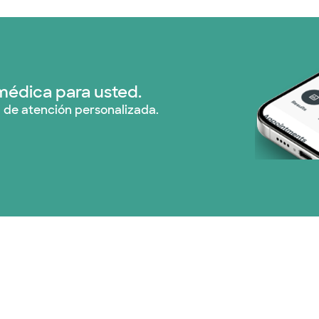
Red PHCS (1 planes)
Prism Electric (1 pla
Plan de Salud Superi
médica para usted.
 de atención personalizada.
United HealthCare (
WellMed (15 planes)