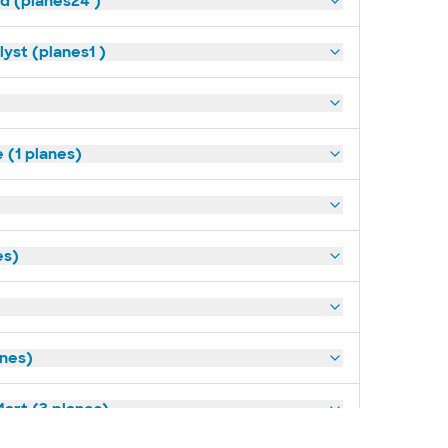
ld (planes24 )
yst (planes1 )
(1 planes)
es)
anes)
art (3 planes)