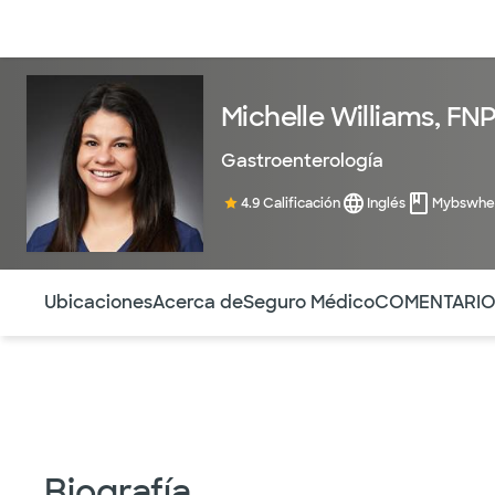
Médicos & Especialistas
Ubicaciones
Servicios & Tratami
Michelle Williams, FN
Gastroenterología
4.9 Calificación
Inglés
Mybswhe
Utilice esta navegación para saltar rápidamente a difere
Ubicaciones
Acerca de
Seguro Médico
COMENTARI
Biografía