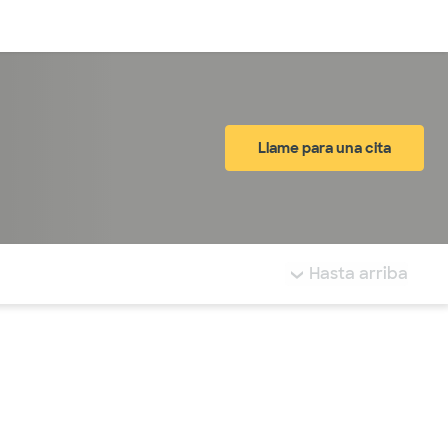
Inicia sesión
Llame para una cita
tá resaltada.
Hasta arriba