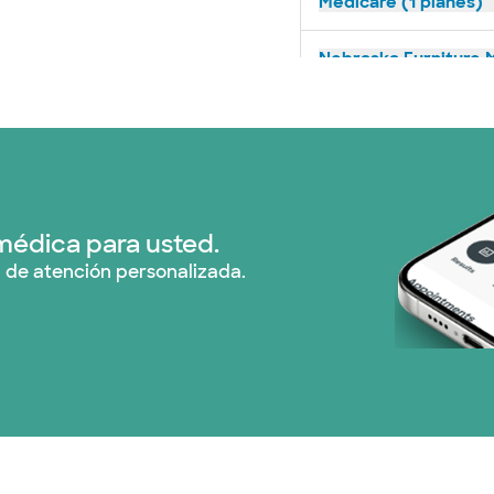
Medicare (1 planes)
Nebraska Furniture M
Plan de Salud Superi
Tricare (3 planes)
United HealthCare (
médica para usted.
 de atención personalizada.
WellMed (15 planes)