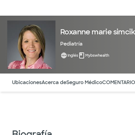
Médicos & Especialistas
Ubicaciones
Servicios & Tratami
Roxanne marie simcik
Pediatría
Inglés
Mybswhealth
Utilice esta navegación para saltar rápidamente a difere
Ubicaciones
Acerca de
Seguro Médico
COMENTARI
Biografía