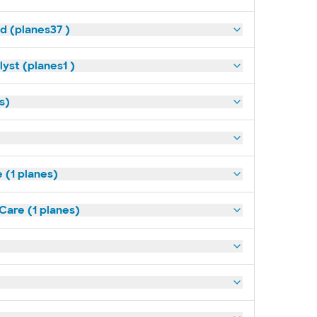
ld (planes37 )
yst (planes1 )
s)
(1 planes)
Care (1 planes)