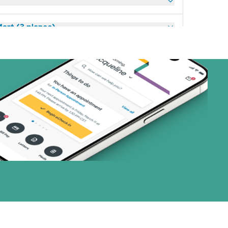
art (3 planes)
or (19 planes)
33 planes)