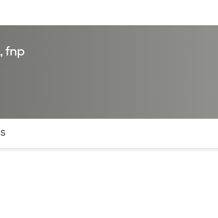
entos
Recursos
Servicios financieros
, fnp
ntes secciones de la página. La sección activa actual es
OS