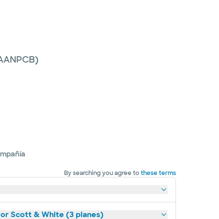
 (AANPCB)
ompañía
By searching you agree to
these terms
lor Scott & White (3 planes)