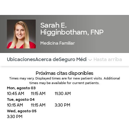
Médicos & Especialistas
Ubicaciones
Servicios & Tratami
Sarah E.
Higginbotham, FNP
Medicina Familiar
Utilice esta navegación para saltar rápidamente a difere
Ubicaciones
Acerca de
Seguro Médico
COMENTARIOS
Hasta arriba
Próximas citas disponibles
Times may vary. Displayed times are for new patient visits. Additional
times may be available for current patients.
Mon, agosto 03
10:45 AM
11:15 AM
11:30 AM
Tue, agosto 04
10:15 AM
11:15 AM
3:30 PM
Wed, agosto 05
3:30 PM