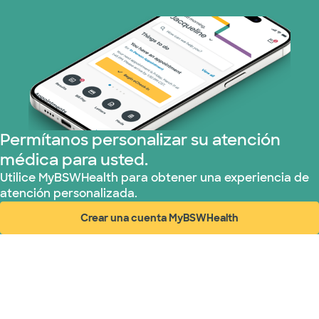
Medicare (2 planes)
Nebraska Furniture Mart (3 planes)
Red PHCS (1 planes)
Prism Electric (1 planes)
Permítanos personalizar su atención
médica para usted.
Plan de Salud Superior (3 planes)
Utilice MyBSWHealth para obtener una experiencia de
atención personalizada.
TriWest HealthCare (1 planes)
Crear una cuenta MyBSWHealth
(abre en ventana nueva)
United HealthCare (28 planes)
WellMed (15 planes)