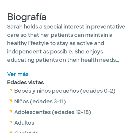
Biografía
Sarah holds a special interest in preventative
care so that her patients can maintain a
healthy lifestyle to stay as active and
independent as possible. She enjoys
educating patients on their health needs
and providing the most effective resources
Ver más
to help them achieve their goals. She is
Edades vistas
originally from Olathe, Kansas and moved to
Bebés y niños pequeños (edades 0-2)
Texas after graduating with her Bachelor of
Science in Nursing. Her hobbies include
Niños (edades 3-11)
spending time with her husband and two
Adolescentes (edades 12-18)
Goldendoodles, Aspen and Winston, as well
Adultos
as traveling, golfing, and working out.