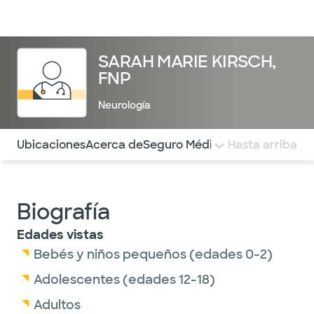
Médicos & Especialistas
Ubicaciones
Servicios & Tratami
SARAH MARIE KIRSCH,
FNP
Neurología
Utilice esta navegación para saltar rápidamente a difere
Ubicaciones
Acerca de
Seguro Médico
COMENTARIOS
Hasta arriba
Biografía
Edades vistas
Bebés y niños pequeños (edades 0-2)
Adolescentes (edades 12-18)
Adultos