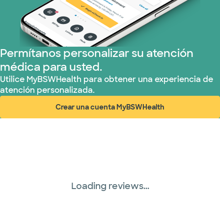
Plan de Salud Superior (20 planes)
Tricare (3 planes)
Permítanos personalizar su atención
médica para usted.
TriWest HealthCare (1 planes)
Utilice MyBSWHealth para obtener una experiencia de
atención personalizada.
United HealthCare (33 planes)
Crear una cuenta MyBSWHealth
(abre en ventana nueva)
WellMed (15 planes)
Loading reviews...