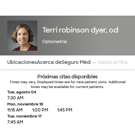
Médicos & Especialistas
Ubicaciones
Servicios & Tratami
Terri robinson dyer, od
Optometría
Utilice esta navegación para saltar rápidamente a difere
Ubicaciones
Acerca de
Seguro Médico
COMENTARIOS
Hasta arriba
Próximas citas disponibles
Times may vary. Displayed times are for new patient visits. Additional
times may be available for current patients.
Tue, agosto 04
7:30 AM
Mon, noviembre 16
11:15 AM
1:00 PM
1:45 PM
Tue, noviembre 17
7:45 AM