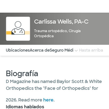
Médicos & Especialistas
Ubicaciones
Servicios & Tratami
Carlissa Wells, PA-C
Trauma ortopédico
,
Cirugía
Ortopédica
Utilice esta navegación para saltar rápidamente a difere
Ubicaciones
Acerca de
Seguro Médico
COMENTARIOS
Hasta arriba
Biografía
D Magazine has named Baylor Scott & White
Orthopedics the "Face of Orthopedics" for
2026. Read more
here
.
Idiomas hablados