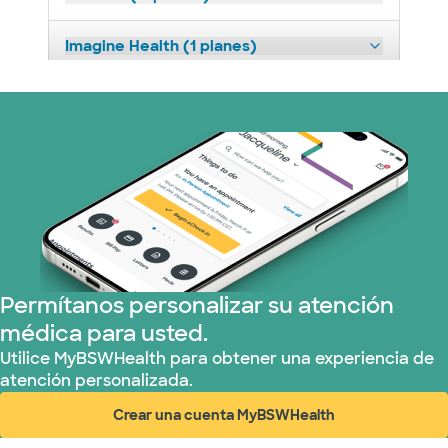
Imagine Health (1 planes)
Medicaid (1 planes)
Medicare (1 planes)
Nebraska Furniture Mart (3 planes)
Red PHCS (1 planes)
Permítanos personalizar su atención
Prism Electric (1 planes)
médica para usted.
Plan de Salud Superior (17 planes)
Utilice MyBSWHealth para obtener una experiencia de
atención personalizada.
United HealthCare (28 planes)
Crear una cuenta MyBSWHealth
(abre en ventana nueva)