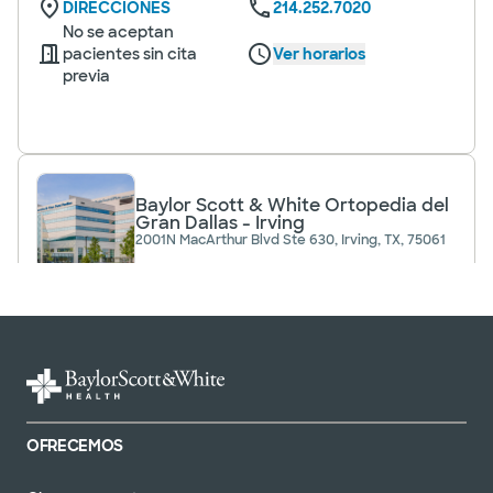
DIRECCIONES
214.252.7020
No se aceptan
pacientes sin cita
Ver horarios
previa
Baylor Scott & White Ortopedia del
Gran Dallas - Irving
2001N MacArthur Blvd Ste 630, Irving, TX, 75061
DIRECCIONES
214.252.7020
No se aceptan pacientes sin cita previa
Baylor Scott & White Greater Dallas
OFRECEMOS
Orthopaedics - Lake Pointe
6705 Heritage Pkwy Ste 203, Rockwall, Texas,
75087