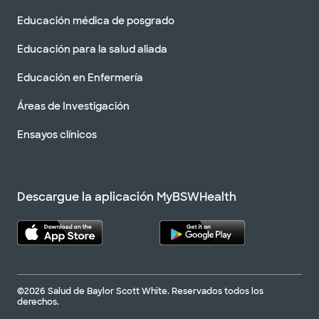
Educación médica de posgrado
Educación para la salud aliada
Baylor Scott & White Orthopaedic
Trauma Associates - McKinney
Educación en Enfermería
5220 w university dr pob ii, ste 220, mckinney, tx,
75071
Áreas de Investigación
DIRECCIONES
469.800.5220
Ensayos clínicos
No se aceptan
pacientes sin cita
Ver horarios
previa
Descargue la aplicación MyBSWHealth
Baylor Scott & White Orthopaedic
Trauma Associates - Waxahachie
2360 Interestatal N 35E Ste 320, Waxahachie, TX,
75165
©2026 Salud de Baylor Scott White. Reservados todos los
DIRECCIONES
214.820.8350
derechos.
No se aceptan pacientes sin cita previa