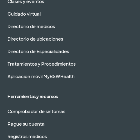
Clases y eventos
DIRECCIONES
214.252.7020
Cuidado virtual
No se aceptan pacientes sin cita previa
Directorio de médicos
Directorio de ubicaciones
Directorio de Especialidades
Baylor Scott & White Ortopedia del
Gran Dallas - Worth Street
Tratamientos y Procedimientos
3409 vale la pena st ste 540, dallas, tx, 75246
Aplicación móvil MyBSWHealth
DIRECCIONES
214.252.7020
No se aceptan
pacientes sin cita
Ver horarios
previa
Herramientas y recursos
Comprobador de síntomas
Pague su cuenta
Centro de preservación de cadera
Registros médicos
Baylor Scott & White - McKinney