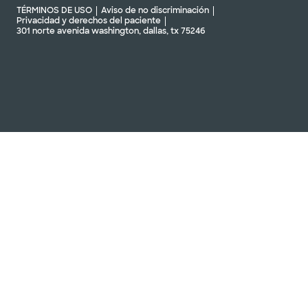
TÉRMINOS DE USO
Aviso de no discriminación
Privacidad y derechos del paciente
301 norte avenida washington, dallas, tx 75246
Baylor Scott & White Orthopaedic
Associates de Dallas
3900 Calle Junius Ste 500, Dallas, TX, 75246
DIRECCIONES
469.800.7200
No se aceptan
pacientes sin cita
Ver horarios
previa
Programar una cita
Baylor Scott & White Orthopaedic
Associates Of Dallas - Centenario
4401 coit rd ste 203, frisco, tx, 75035
DIRECCIONES
469.800.7200