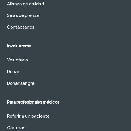
Alianza de calidad
Baylor Scott & White Orthopaedic
Trauma Associates - Frisco en PGA
Parkway
Salas de prensa
16050 Everwell Ln Professional Pavilion I, Ste 310
Frisco, TX, 75033
Contáctanos
DIRECCIONES
469.800.5220
No se aceptan
pacientes sin cita
Ver horarios
Involucrarse
previa
Voluntario
Donar
Baylor Scott & White Orthopaedic
Donar sangre
Trauma Associates - Grapevine
1631 lancaster dr ste 230, Grapevine, Texas,
76051
Para profesionales médicos
DIRECCIONES
817.912.8380
No se aceptan
Referir a un paciente
pacientes sin cita
Ver horarios
previa
Carreras