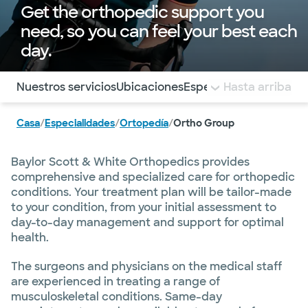
Get the orthopedic support you
need, so you can feel your best each
day.
Utilice esta navegación para saltar rápidamente a difere
Nuestros servicios
Ubicaciones
Especialistas
Hasta arriba
Casa
/
Especialidades
/
Ortopedía
/
Ortho Group
Baylor Scott & White Orthopedics provides
comprehensive and specialized care for orthopedic
conditions. Your treatment plan will be tailor-made
to your condition, from your initial assessment to
day-to-day management and support for optimal
health.
The surgeons and physicians on the medical staff
are experienced in treating a range of
musculoskeletal conditions. Same-day