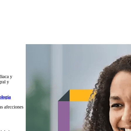
diaca y
gral y
ología
as afecciones