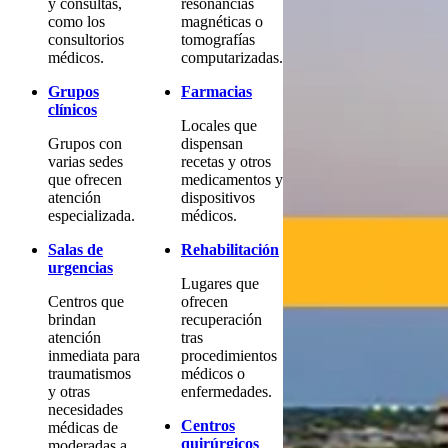
y consultas,
resonancias
como los
magnéticas o
consultorios
tomografías
médicos.
computarizadas.
Grupos
Farmacias
clínicos
Locales que
Grupos con
dispensan
varias sedes
recetas y otros
que ofrecen
medicamentos y
atención
dispositivos
especializada.
médicos.
Salas de
Rehabilitación
urgencias
Lugares que
Centros que
ofrecen
brindan
recuperación
atención
tras
inmediata para
procedimientos
traumatismos
médicos o
y otras
enfermedades.
necesidades
Centros
médicas de
quirúrgicos
moderadas a