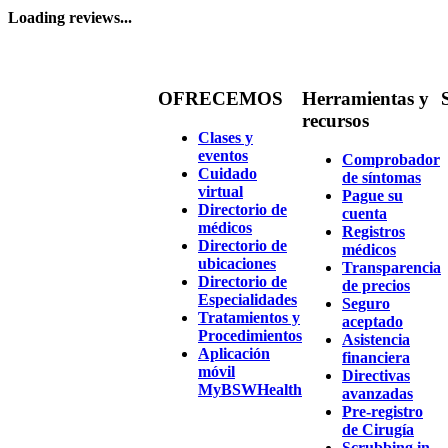
Loading reviews...
OFRECEMOS
Herramientas y
recursos
Clases y
eventos
Comprobador
Cuidado
de síntomas
virtual
Pague su
Directorio de
cuenta
médicos
Registros
Directorio de
médicos
ubicaciones
Transparencia
Directorio de
de precios
Especialidades
Seguro
Tratamientos y
aceptado
Procedimientos
Asistencia
Aplicación
financiera
móvil
Directivas
MyBSWHealth
avanzadas
Pre-registro
de Cirugía
Scrubbing in