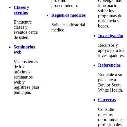
próximo
Obtenga más
procedimiento.
información
Clases y
sobre los
eventos
Registros médicos
programas de
residencia y
Encuentre
Solicite su historial
becas.
clases y
médico.
eventos cerca
Investigación
de usted.
Recursos y
Seminarios
apoyo para los
web
investigadores.
Vea los temas
Referencias
de los
próximos
Remítale a su
seminarios
paciente a
web y
Baylor Scott
regístrese para
White Health.
participar.
Carreras
Consulte
nuestras
oportunidades
profesionales