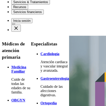
Servicios & Tratamientos
Recursos
Servicios financieros
Inicia sesión
Médicos de
Especialistas
atención
Cardiología
primaria
Atención cardiaca
y vascular integral
Medicina
y avanzada.
Familiar
Gastroenterología
Cuide de
todas las
Cuidado de las
edades de su
afecciones
familia.
digestivas.
OBGYN
Ortopedía