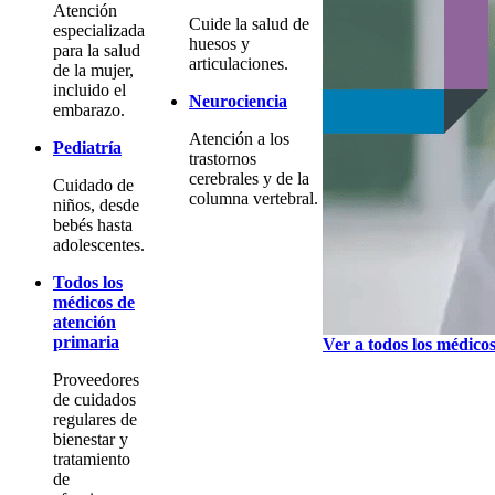
Atención
Cuide la salud de
especializada
huesos y
para la salud
articulaciones.
de la mujer,
incluido el
Neurociencia
embarazo.
Atención a los
Pediatría
trastornos
cerebrales y de la
Cuidado de
columna vertebral.
niños, desde
bebés hasta
adolescentes.
Todos los
médicos de
atención
primaria
Ver a todos los médico
Proveedores
de cuidados
regulares de
bienestar y
tratamiento
de