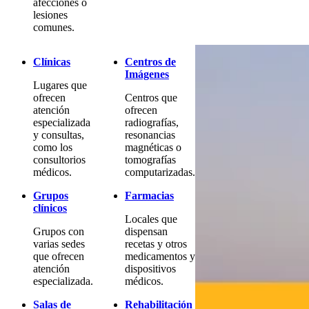
afecciones o
lesiones
comunes.
Clínicas
Centros de
Imágenes
Lugares que
ofrecen
Centros que
atención
ofrecen
especializada
radiografías,
y consultas,
resonancias
como los
magnéticas o
consultorios
tomografías
médicos.
computarizadas.
Grupos
Farmacias
clínicos
Locales que
Grupos con
dispensan
varias sedes
recetas y otros
que ofrecen
medicamentos y
atención
dispositivos
especializada.
médicos.
Salas de
Rehabilitación