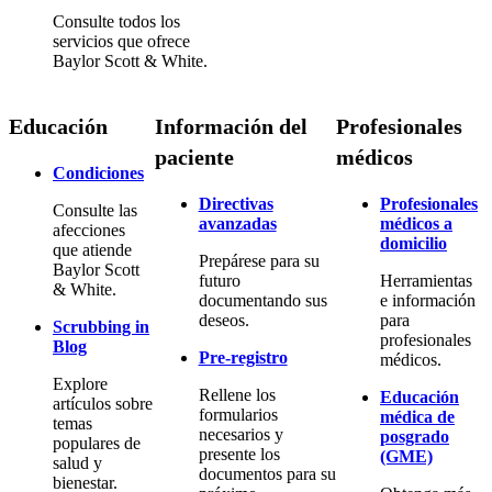
Consulte todos los
servicios que ofrece
Baylor Scott & White.
Educación
Información del
Profesionales
paciente
médicos
Condiciones
Directivas
Profesionales
Consulte las
avanzadas
médicos a
afecciones
domicilio
que atiende
Prepárese para su
Baylor Scott
futuro
Herramientas
& White.
documentando sus
e información
deseos.
para
Scrubbing in
profesionales
Blog
Pre-registro
médicos.
Explore
Rellene los
Educación
artículos sobre
formularios
médica de
temas
necesarios y
posgrado
populares de
presente los
(GME)
salud y
documentos para su
bienestar.