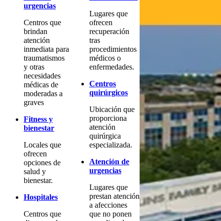
urgencias
Lugares que
Centros que
ofrecen
brindan
recuperación
atención
tras
inmediata para
procedimientos
traumatismos
médicos o
y otras
enfermedades.
necesidades
Centros
médicas de
quirúrgicos
moderadas a
graves
Ubicación que
proporciona
Fitness y
atención
bienestar
quirúrgica
Locales que
especializada.
ofrecen
Atención de
opciones de
urgencias
salud y
bienestar.
Lugares que
prestan atención
Hospitales
a afecciones
Centros que
que no ponen