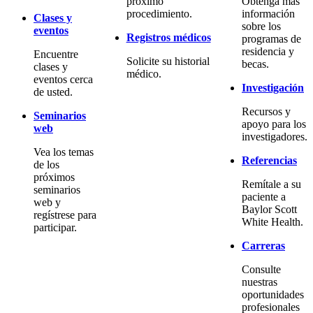
próximo
Obtenga más
procedimiento.
información
Clases y
sobre los
eventos
Registros médicos
programas de
residencia y
Encuentre
Solicite su historial
becas.
clases y
médico.
eventos cerca
Investigación
de usted.
Recursos y
Seminarios
apoyo para los
web
investigadores.
Vea los temas
Referencias
de los
próximos
Remítale a su
seminarios
paciente a
web y
Baylor Scott
regístrese para
White Health.
participar.
Carreras
Consulte
nuestras
oportunidades
profesionales