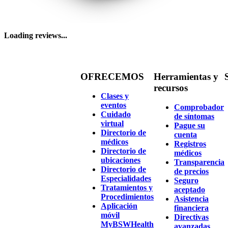
Loading reviews...
OFRECEMOS
Herramientas y
recursos
Clases y
eventos
Comprobador
Cuidado
de síntomas
virtual
Pague su
Directorio de
cuenta
médicos
Registros
Directorio de
médicos
ubicaciones
Transparencia
Directorio de
de precios
Especialidades
Seguro
Tratamientos y
aceptado
Procedimientos
Asistencia
Aplicación
financiera
móvil
Directivas
MyBSWHealth
avanzadas