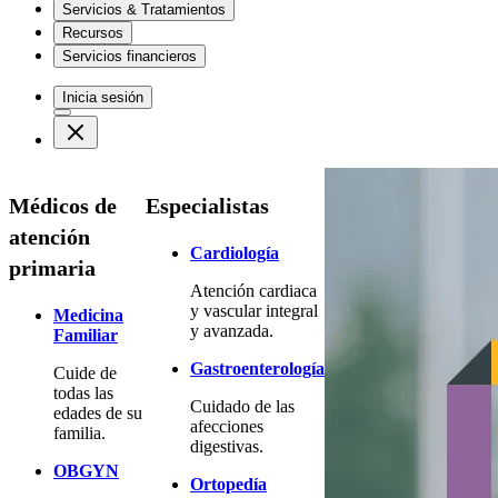
Servicios & Tratamientos
Recursos
Servicios financieros
Inicia sesión
Médicos de
Especialistas
atención
Cardiología
primaria
Atención cardiaca
y vascular integral
Medicina
y avanzada.
Familiar
Gastroenterología
Cuide de
todas las
Cuidado de las
edades de su
afecciones
familia.
digestivas.
OBGYN
Ortopedía