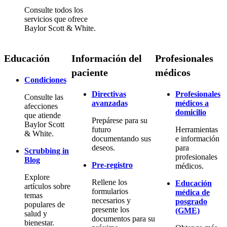
Consulte todos los
servicios que ofrece
Baylor Scott & White.
Educación
Información del
Profesionales
paciente
médicos
Condiciones
Directivas
Profesionales
Consulte las
avanzadas
médicos a
afecciones
domicilio
que atiende
Prepárese para su
Baylor Scott
futuro
Herramientas
& White.
documentando sus
e información
deseos.
para
Scrubbing in
profesionales
Blog
Pre-registro
médicos.
Explore
Rellene los
Educación
artículos sobre
formularios
médica de
temas
necesarios y
posgrado
populares de
presente los
(GME)
salud y
documentos para su
bienestar.