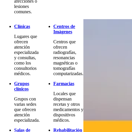
afecciones o
lesiones
comunes.
Clínicas
Centros de
Imágenes
Lugares que
ofrecen
Centros que
atención
ofrecen
especializada
radiografías,
y consultas,
resonancias
como los
magnéticas o
consultorios
tomografías
médicos.
computarizadas.
Grupos
Farmacias
clínicos
Locales que
Grupos con
dispensan
varias sedes
recetas y otros
que ofrecen
medicamentos y
atención
dispositivos
especializada.
médicos.
Salas de
Rehabilitación