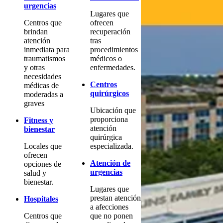
urgencias
Lugares que
Centros que
ofrecen
brindan
recuperación
atención
tras
inmediata para
procedimientos
traumatismos
médicos o
y otras
enfermedades.
necesidades
Centros
médicas de
quirúrgicos
moderadas a
graves
Ubicación que
proporciona
Fitness y
atención
bienestar
quirúrgica
Locales que
especializada.
ofrecen
Atención de
opciones de
urgencias
salud y
bienestar.
Lugares que
prestan atención
Hospitales
a afecciones
Centros que
que no ponen