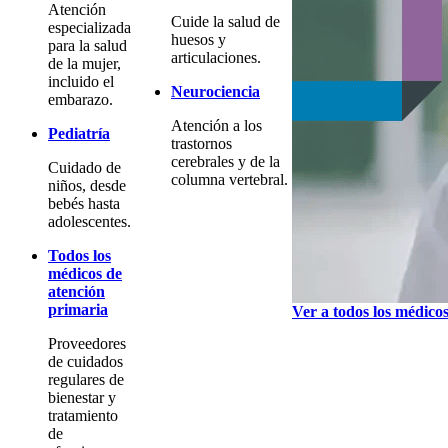
Atención
Cuide la salud de
especializada
huesos y
para la salud
articulaciones.
de la mujer,
incluido el
Neurociencia
embarazo.
Atención a los
Pediatría
trastornos
cerebrales y de la
Cuidado de
columna vertebral.
niños, desde
bebés hasta
adolescentes.
Todos los
médicos de
atención
primaria
Ver a todos los médico
Proveedores
de cuidados
regulares de
bienestar y
tratamiento
de