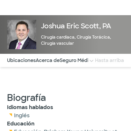
Médicos & Especialistas
Ubicaciones
Servicios & Tratami
Joshua Eric Scott, PA
Cirugía cardíaca
,
Cirugía Torácica
,
Cirugía vascular
Utilice esta navegación para saltar rápidamente a difere
Ubicaciones
Acerca de
Seguro Médico
COMENTARIOS
Hasta arriba
Biografía
Idiomas hablados
Inglés
Educación