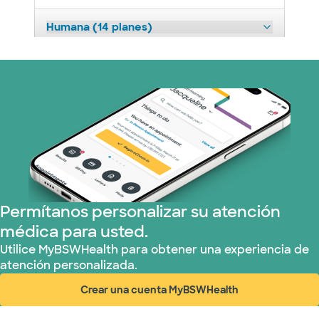
Humana (14 planes)
Imagine Health (1 planes)
Independent Medical Systems (1 plans)
Medicaid (1 planes)
Medicare (1 planes)
Permítanos personalizar su atención
Nebraska Furniture Mart (3 planes)
médica para usted.
Optum (1 plans)
Utilice MyBSWHealth para obtener una experiencia de
atención personalizada.
Red PHCS (1 planes)
Crear una cuenta MyBSWHealth
(abre en ventana nueva)
Prism Electric (1 planes)