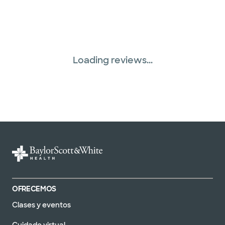
Plan de Salud Superior (19 planes)
Three Rivers Network (1 plans)
Loading reviews...
Tricare (3 planes)
TriWest HealthCare (1 planes)
United HealthCare (32 planes)
WellMed (13 planes)
OFRECEMOS
Clases y eventos