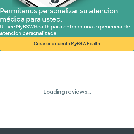
Plan de Salud Superior (17 planes)
Permítanos personalizar su atención
médica para usted.
TriWest HealthCare (1 planes)
Utilice MyBSWHealth para obtener una experiencia de
atención personalizada.
United HealthCare (28 planes)
Crear una cuenta MyBSWHealth
(abre en ventana nueva)
WellMed (15 planes)
Loading reviews...