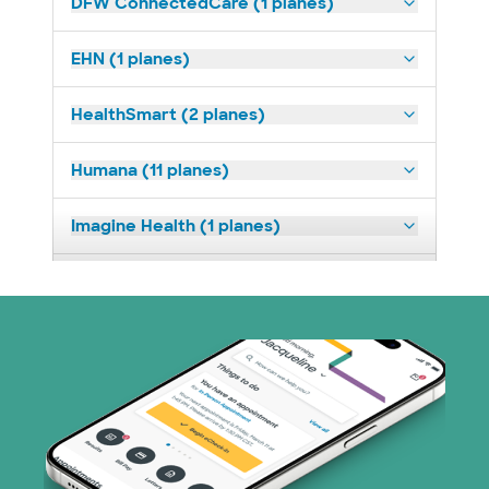
DFW ConnectedCare (1 planes)
EHN (1 planes)
HealthSmart (2 planes)
Humana (11 planes)
Imagine Health (1 planes)
Medicaid (2 planes)
Medicare (1 planes)
Nebraska Furniture Mart (3 planes)
Prism Electric (1 planes)