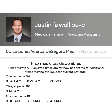
Médicos & Especialistas
Ubicaciones
Servicios & Tratami
Justin fawell pa-c
Medicina Familiar
,
Physician Assistant
Utilice esta navegación para saltar rápidamente a difere
Ubicaciones
Acerca de
Seguro Médico
COMENTARIOS
Hasta arriba
Próximas citas disponibles
Times may vary. Displayed times are for new patient visits. Additional
times may be available for current patients.
Tue, agosto 04
10:40 AM
11:20 AM
3:20 PM
Thu, agosto 06
8:40 AM
Mon, agosto 10
8:00 AM
8:20 AM
8:40 AM