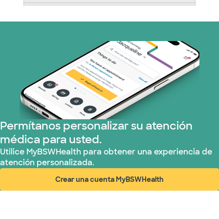
Nebraska Furniture Mart (3 planes)
Plan de Salud Superior (19 planes)
Tricare (3 planes)
TriWest HealthCare (1 planes)
United HealthCare (33 planes)
Permítanos personalizar su atención
médica para usted.
WellMed (13 planes)
Utilice MyBSWHealth para obtener una experiencia de
atención personalizada.
Crear una cuenta MyBSWHealth
(abre en ventana nueva)