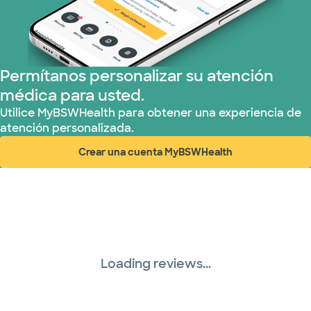
Nebraska Furniture Mart (3 planes)
Red PHCS (1 planes)
Permítanos personalizar su atención
Prism Electric (1 planes)
médica para usted.
Plan de Salud Superior (18 planes)
Utilice MyBSWHealth para obtener una experiencia de
atención personalizada.
United HealthCare (27 planes)
Crear una cuenta MyBSWHealth
(abre en ventana nueva)
WellMed (15 planes)
Loading reviews...