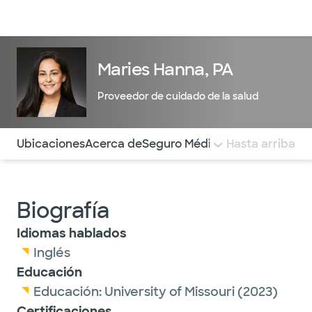
Médicos & Especialistas
Ubicaciones
Servicios & Tratami
Maries Hanna, PA
Proveedor de cuidado de la salud
Utilice esta navegación para saltar rápidamente a difere
Ubicaciones
Acerca de
Seguro Médico
COMENTARIOS
Hasta arriba
Biografía
Idiomas hablados
Inglés
Educación
Educación:
University of Missouri
(2023)
Certificaciones