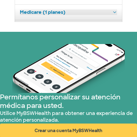
Medicare (1 planes)
Nebraska Furniture Mart (3 planes)
Red PHCS (1 planes)
Plan de Salud Superior (17 planes)
United HealthCare (28 planes)
WellMed (15 planes)
Permítanos personalizar su atención
médica para usted.
Utilice MyBSWHealth para obtener una experiencia de
atención personalizada.
Crear una cuenta MyBSWHealth
(abre en ventana nueva)