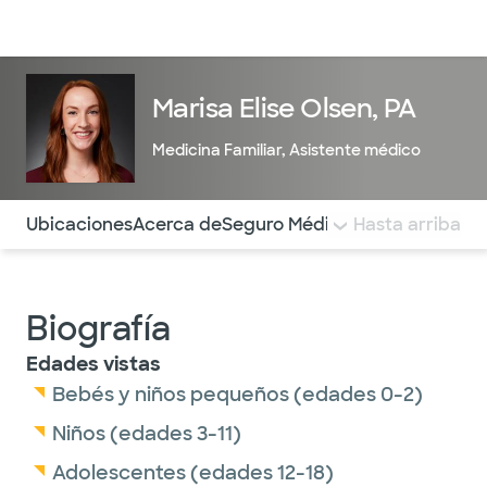
Médicos & Especialistas
Ubicaciones
Servicios & Tratami
Marisa Elise Olsen, PA
Medicina Familiar
,
Asistente médico
Utilice esta navegación para saltar rápidamente a difere
Ubicaciones
Acerca de
Seguro Médico
COMENTARIOS
Hasta arriba
Biografía
Edades vistas
Bebés y niños pequeños (edades 0-2)
Niños (edades 3-11)
Adolescentes (edades 12-18)