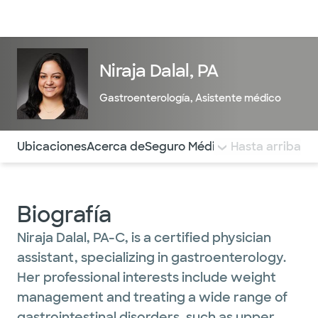
Médicos & Especialistas
Ubicaciones
Servicios & Tratami
Niraja Dalal, PA
Gastroenterología
,
Asistente médico
Utilice esta navegación para saltar rápidamente a difere
Ubicaciones
Acerca de
Seguro Médico
COMENTARIOS
Hasta arriba
Biografía
Niraja Dalal, PA-C, is a certified physician
assistant, specializing in gastroenterology.
Her professional interests include weight
management and treating a wide range of
gastrointestinal disorders, such as upper