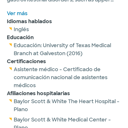
and lower gastrointestinal disorders,
Ver más
inflammatory bowel disease and pancreatic
Idiomas hablados
and biliary diseases.
Inglés
Educación
She is passionate about educating her adult
Educación:
University of Texas Medical
patients and serving her community through
Branch at Galveston
(2016)
healthcare.
Certificaciones
Asistente médico - Certificado de
Outside of work, Niraja enjoys spending time
comunicación nacional de asistentes
with family, reading and traveling.
médicos
Afiliaciones hospitalarias
Baylor Scott & White The Heart Hospital -
Plano
Baylor Scott & White Medical Center -
Plano