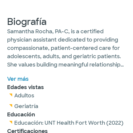
Biografía
Samantha Rocha, PA-C, is a certified
physician assistant dedicated to providing
compassionate, patient-centered care for
adolescents, adults, and geriatric patients.
She values building meaningful relationships
with her patients and partnering with them
Ver más
to achieve their long-term health and
Edades vistas
wellness goals.
Adultos
Samantha has professional interests in
Geriatría
preventive medicine, chronic disease
Educación
management, lifestyle medicine, and
Educación:
UNT Health Fort Worth
(2022)
patient education. She is passionate about
Certificaciones