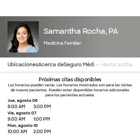
Médicos & Especialistas
Ubicaciones
Servicios & Tratami
Samantha Rocha, PA
Medicina Familiar
Utilice esta navegación para saltar rápidamente a difere
Ubicaciones
Acerca de
Seguro Médico
COMENTARIOS
Hasta arriba
Próximas citas disponibles
Los horarios pueden variar. Los horarios mostrados son para las visitas
de nuevos pacientes. Pueden estar disponibles horarios adicionales
para los pacientes actuales.
Jue, agosto 06
9:00 AM
3:00 PM
Vie, agosto 07
9:00 AM
1:00 PM
Mon, agosto 10
10:00 AM
2:00 PM