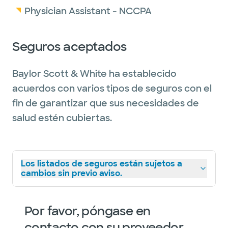
helping patients prevent illness and manage
Physician Assistant - NCCPA
chronic conditions, including hypertension
and diabetes, through personalized,
Seguros aceptados
evidence-based care.
Baylor Scott & White ha establecido
Originally from Brownsville, Texas, Samantha
acuerdos con varios tipos de seguros con el
enjoys spending time with her family,
fin de garantizar que sus necesidades de
especially her two sons, and practicing yoga
salud estén cubiertas.
to maintain a healthy, balanced lifestyle.
Los listados de seguros están sujetos a
cambios sin previo aviso.
Por favor, póngase en
contacto con su proveedor