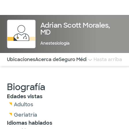
Médicos & Especialistas
Ubicaciones
Servicios & Tratami
Adrian Scott Morales,
MD
Anestesiología
Utilice esta navegación para saltar rápidamente a difere
Ubicaciones
Acerca de
Seguro Médico
COMENTARIOS
Hasta arriba
Biografía
Edades vistas
Adultos
Geriatría
Idiomas hablados