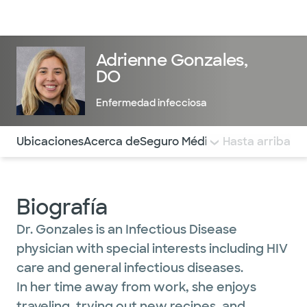
Médicos & Especialistas
Ubicaciones
Servicios & Tratami
Adrienne Gonzales,
DO
Enfermedad infecciosa
Utilice esta navegación para saltar rápidamente a difere
Ubicaciones
Acerca de
Seguro Médico
COMENTARIOS
Hasta arriba
Biografía
Dr. Gonzales is an Infectious Disease
physician with special interests including HIV
care and general infectious diseases.
In her time away from work, she enjoys
traveling, trying out new recipes, and