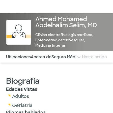
Médicos & Especialistas
Ubicaciones
Servicios & Tratami
Ahmed Mohamed
Abdelhalim Selim, MD
Clínica electrofisiología cardíaca
,
Enfermedad cardiovascular
,
Medicina Interna
Utilice esta navegación para saltar rápidamente a difere
Ubicaciones
Acerca de
Seguro Médico
COMENTARIOS
Hasta arriba
Biografía
Edades vistas
Adultos
Geriatría
Idiomas hablados