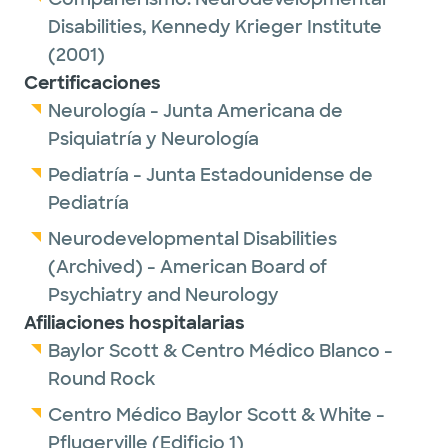
Pediatrics. She holds board certifications in
Disabilities,
Kennedy Krieger Institute
general pediatrics from the American Board
(2001)
of Pediatrics and in neurodevelopmental
Certificaciones
disabilities from the American Board of
Neurología - Junta Americana de
Psychiatry and Neurology.
Psiquiatría y Neurología
In her personal time, Dr. Newmeyer enjoys
Pediatría - Junta Estadounidense de
cooking, reading, and spending time with
Pediatría
her husband and daughter.
Neurodevelopmental Disabilities
(Archived) - American Board of
Psychiatry and Neurology
Afiliaciones hospitalarias
Baylor Scott & Centro Médico Blanco -
Round Rock
Centro Médico Baylor Scott & White -
Pflugerville (Edificio 1)