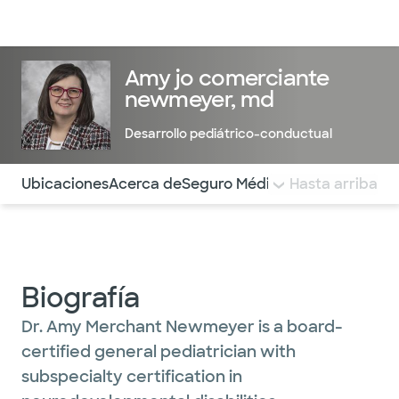
Médicos & Especialistas
Ubicaciones
Servicios & Tratami
Amy jo comerciante
newmeyer, md
Desarrollo pediátrico-conductual
Utilice esta navegación para saltar rápidamente a difere
Ubicaciones
Acerca de
Seguro Médico
COMENTARIOS
Hasta arriba
Biografía
Dr. Amy Merchant Newmeyer is a board-
certified general pediatrician with
subspecialty certification in