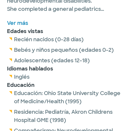
neurodevelopmental disabilities.
She completed a general pediatrics
residency at Akron Children’s Hospital in
Ver más
Akron, Ohio and a fellowship in
Edades vistas
neurodevelopmental disabilities at Johns
Recién nacidos (0-28 días)
Hopkins Hospital in Baltimore, Maryland. In
recent years, her clinical focus has been on
Bebés y niños pequeños (edades 0-2)
developmental assessments for infants and
Adolescentes (edades 12-18)
toddlers with developmental delays,
Idiomas hablados
including evaluations for autism spectrum
Inglés
disorder.
Educación
Educación:
Ohio State University College
of Medicine/Health
(1995)
Dr. Newmeyer is an active member of both
Residencia:
Pediatría,
Akron Childrens
the Child Neurology Society and the Society
Hospital GME
(1998)
for Developmental and Behavioral
Compañerismo:
Neurodevelopmental