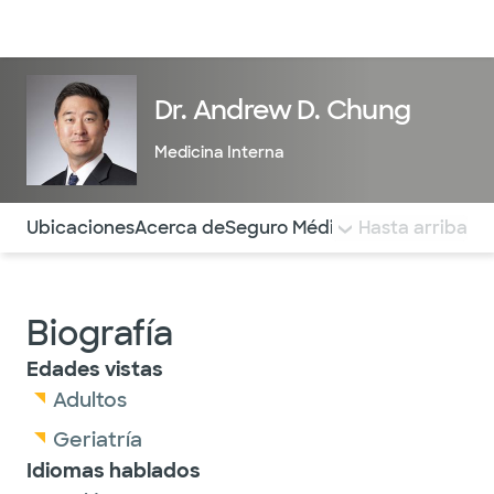
Médicos & Especialistas
Ubicaciones
Servicios & Tratami
Dr. Andrew D. Chung
Medicina Interna
Utilice esta navegación para saltar rápidamente a difere
Ubicaciones
Acerca de
Seguro Médico
COMENTARIOS
Hasta arriba
Biografía
Edades vistas
Adultos
Geriatría
Idiomas hablados