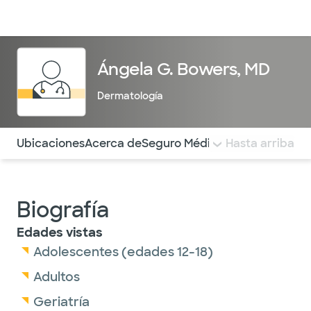
Médicos & Especialistas
Ubicaciones
Servicios & Tratami
Ángela G. Bowers, MD
Dermatología
Utilice esta navegación para saltar rápidamente a difere
Ubicaciones
Acerca de
Seguro Médico
COMENTARIOS
Hasta arriba
Biografía
Edades vistas
Adolescentes (edades 12-18)
Adultos
Geriatría