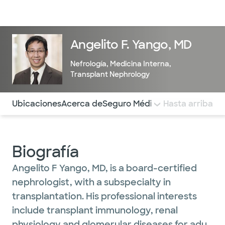
Médicos & Especialistas
Ubicaciones
Servicios & Tratami
Angelito F. Yango, MD
Nefrología
,
Medicina Interna
,
Transplant Nephrology
Utilice esta navegación para saltar rápidamente a difere
Ubicaciones
Acerca de
Seguro Médico
COMENTARIOS
Hasta arriba
Biografía
Angelito F Yango, MD, is a board-certified
nephrologist, with a subspecialty in
transplantation. His professional interests
include transplant immunology, renal
physiology and glomerular diseases for adult