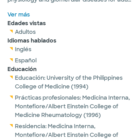
patients.
Ver más
Dr. Yango is a proud member of the
Edades vistas
American Society of Nephrology, the
Adultos
American Society of Transplantation and is
Idiomas hablados
on the editorial board of Transplantation
Inglés
Journal. He serves as Chief of Nephrology
and the Medical Director of Kidney and
Español
Pancreas Transplantation at Baylor Scott &
Educación
White All Saints Medical Center in Fort
Educación:
University of the Philippines
Worth. Dr. Yango’s work has been featured
College of Medicine
(1994)
in more than 40 academic publications.
Prácticas profesionales:
Medicina Interna,
Montefiore/Albert Einstein College of
Medicine Rheumatology
(1996)
Outside of work, he enjoys collecting art and
Residencia:
Medicina Interna,
breeding boxer dogs.
Montefiore/Albert Einstein College of