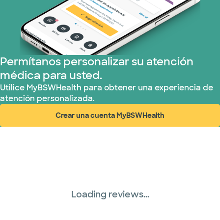
Medicare (1 planes)
Nebraska Furniture Mart (3 planes)
Red PHCS (1 planes)
Permítanos personalizar su atención
médica para usted.
Prism Electric (1 planes)
Utilice MyBSWHealth para obtener una experiencia de
atención personalizada.
Plan de Salud Superior (17 planes)
Crear una cuenta MyBSWHealth
(abre en ventana nueva)
TriWest HealthCare (2 planes)
United HealthCare (28 planes)
WellMed (15 planes)
Loading reviews...