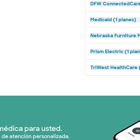
DFW ConnectedCare 
Medicaid (1 planes)
Nebraska Furniture M
Prism Electric (1 pla
TriWest HealthCare (
médica para usted.
 de atención personalizada.