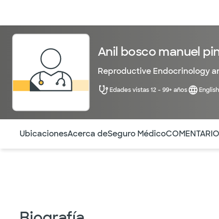
Médicos & Especialistas
Ubicaciones
Servicios & Tratami
Anil bosco manuel pi
Reproductive Endocrinology and
Edades vistas 12 - 99+ años
English
Utilice esta navegación para saltar rápidamente a difere
Ubicaciones
Acerca de
Seguro Médico
COMENTARI
Biografía