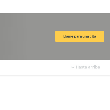
Inicia sesión
Llame para una cita
tá resaltada.
Hasta arriba