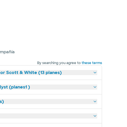
ompañía
By searching you agree to
these terms
lor Scott & White (13 planes)
yst (planes1 )
s)