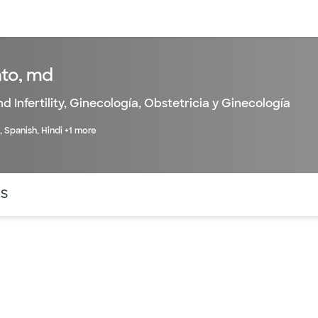
entos
Recursos
Servicios financieros
nto, md
 Infertility
,
Ginecología
,
Obstetricia y Ginecología
, Spanish, Hindi +1 more
ntes secciones de la página. La sección activa actual es
OS