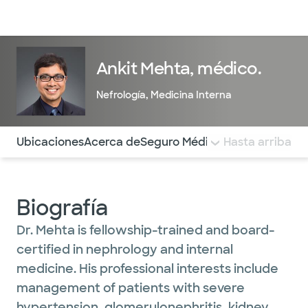
Médicos & Especialistas
Ubicaciones
Servicios & Tratami
Ankit Mehta, médico.
Nefrología
,
Medicina Interna
Utilice esta navegación para saltar rápidamente a difere
Ubicaciones
Acerca de
Seguro Médico
COMENTARIOS
Hasta arriba
Biografía
Dr. Mehta is fellowship-trained and board-
certified in nephrology and internal
medicine. His professional interests include
management of patients with severe
hypertension, glomerulonephritis, kidney