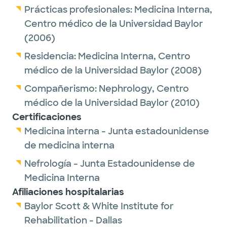
Prácticas profesionales:
Medicina Interna,
and renal diseases. His research interests
Centro médico de la Universidad Baylor
include anemia of chronic kidney disease,
(2006)
diabetic kidney disease, Alport's syndrome,
polycystic kidney disease and various
Residencia:
Medicina Interna,
Centro
glomerulonephritis.
médico de la Universidad Baylor
(2008)
Compañerismo:
Nephrology,
Centro
médico de la Universidad Baylor
(2010)
Certificaciones
Medicina interna - Junta estadounidense
de medicina interna
Nefrología - Junta Estadounidense de
Medicina Interna
Afiliaciones hospitalarias
Baylor Scott & White Institute for
Rehabilitation - Dallas