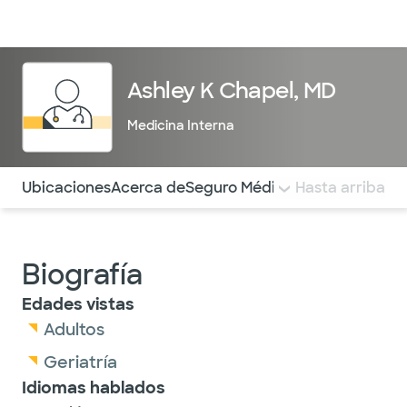
Médicos & Especialistas
Ubicaciones
Servicios & Tratami
Ashley K Chapel, MD
Medicina Interna
Utilice esta navegación para saltar rápidamente a difere
Ubicaciones
Acerca de
Seguro Médico
COMENTARIOS
Hasta arriba
Biografía
Edades vistas
Adultos
Geriatría
Idiomas hablados