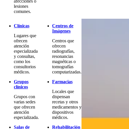
afecciones o
lesiones
comunes.
Clínicas
Centros de
Imágenes
Lugares que
ofrecen
Centros que
atención
ofrecen
especializada
radiografías,
y consultas,
resonancias
como los
magnéticas o
consultorios
tomografías
médicos.
computarizadas.
Grupos
Farmacias
clínicos
Locales que
Grupos con
dispensan
varias sedes
recetas y otros
que ofrecen
medicamentos y
atención
dispositivos
especializada.
médicos.
Salas de
Rehabilitación