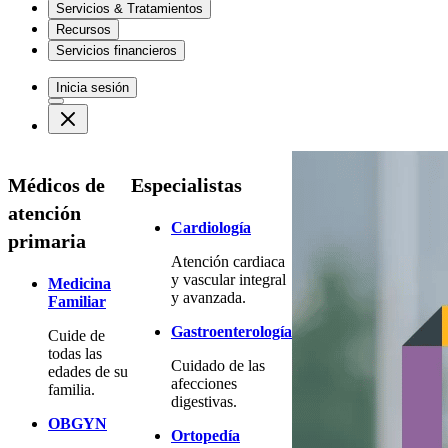
Servicios & Tratamientos
Recursos
Servicios financieros
Inicia sesión
Médicos de
Especialistas
atención
Cardiología
primaria
Atención cardiaca
y vascular integral
Medicina
y avanzada.
Familiar
Gastroenterología
Cuide de
todas las
Cuidado de las
edades de su
afecciones
familia.
digestivas.
OBGYN
Ortopedía