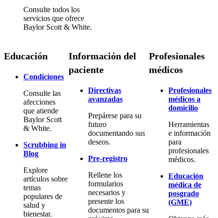
Consulte todos los
servicios que ofrece
Baylor Scott & White.
Educación
Información del
Profesionales
paciente
médicos
Condiciones
Directivas
Profesionales
Consulte las
avanzadas
médicos a
afecciones
domicilio
que atiende
Prepárese para su
Baylor Scott
futuro
Herramientas
& White.
documentando sus
e información
deseos.
para
Scrubbing in
profesionales
Blog
Pre-registro
médicos.
Explore
Rellene los
Educación
artículos sobre
formularios
médica de
temas
necesarios y
posgrado
populares de
presente los
(GME)
salud y
documentos para su
bienestar.