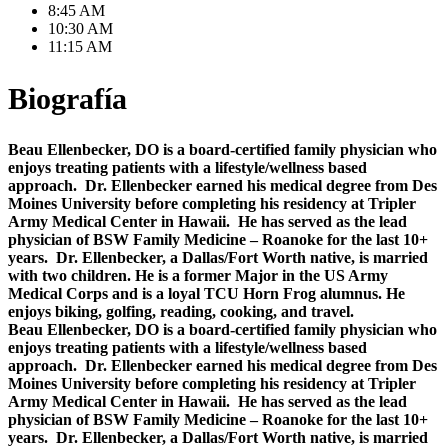
8:45 AM
10:30 AM
11:15 AM
Biografía
Beau Ellenbecker, DO is a board-certified family physician who
enjoys treating patients with a lifestyle/wellness based
approach. Dr. Ellenbecker earned his medical degree from Des
Moines University before completing his residency at Tripler
Army Medical Center in Hawaii. He has served as the lead
physician of BSW Family Medicine – Roanoke for the last 10+
years. Dr. Ellenbecker, a Dallas/Fort Worth native, is married
with two children. He is a former Major in the US Army
Medical Corps and is a loyal TCU Horn Frog alumnus. He
enjoys biking, golfing, reading, cooking, and travel.
Beau Ellenbecker, DO is a board-certified family physician who
enjoys treating patients with a lifestyle/wellness based
approach. Dr. Ellenbecker earned his medical degree from Des
Moines University before completing his residency at Tripler
Army Medical Center in Hawaii. He has served as the lead
physician of BSW Family Medicine – Roanoke for the last 10+
years. Dr. Ellenbecker, a Dallas/Fort Worth native, is married