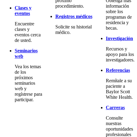
próximo
Obtenga más
procedimiento.
información
Clases y
sobre los
eventos
Registros médicos
programas de
residencia y
Encuentre
Solicite su historial
becas.
clases y
médico.
eventos cerca
Investigación
de usted.
Recursos y
Seminarios
apoyo para los
web
investigadores.
Vea los temas
Referencias
de los
próximos
Remítale a su
seminarios
paciente a
web y
Baylor Scott
regístrese para
White Health.
participar.
Carreras
Consulte
nuestras
oportunidades
profesionales