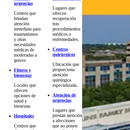
urgencias
Lugares que
Centros que
ofrecen
brindan
recuperación
atención
tras
inmediata para
procedimientos
traumatismos
médicos o
y otras
enfermedades.
necesidades
Centros
médicas de
quirúrgicos
moderadas a
graves
Ubicación que
proporciona
Fitness y
atención
bienestar
quirúrgica
Locales que
especializada.
ofrecen
Atención de
opciones de
urgencias
salud y
bienestar.
Lugares que
prestan atención
Hospitales
a afecciones
Centros que
que no ponen