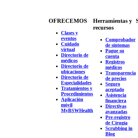
OFRECEMOS
Herramientas y
recursos
Clases y
eventos
Comprobador
Cuidado
de síntomas
virtual
Pague su
Directorio de
cuenta
médicos
Registros
Directorio de
médicos
ubicaciones
Transparencia
Directorio de
de precios
Especialidades
Seguro
Tratamientos y
aceptado
Procedimientos
Asistencia
Aplicación
financiera
móvil
Directivas
MyBSWHealth
avanzadas
Pre-registro
de Cirugía
Scrubbing in
Blog