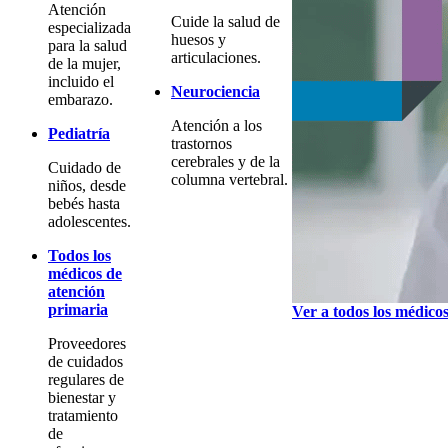
Atención
Cuide la salud de
especializada
huesos y
para la salud
articulaciones.
de la mujer,
incluido el
Neurociencia
embarazo.
Atención a los
Pediatría
trastornos
cerebrales y de la
Cuidado de
columna vertebral.
niños, desde
bebés hasta
adolescentes.
Todos los
médicos de
atención
primaria
Ver a todos los médico
Proveedores
de cuidados
regulares de
bienestar y
tratamiento
de