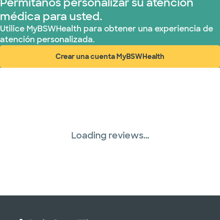
Permítanos personalizar su atención
médica para usted.
Plan de Salud Superior (17 planes)
Utilice MyBSWHealth para obtener una experiencia de
atención personalizada.
TriWest HealthCare (1 planes)
Crear una cuenta MyBSWHealth
(abre en ventana nueva)
United HealthCare (28 planes)
WellMed (15 planes)
Loading reviews...