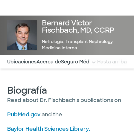
Médicos & Especialistas
Ubicaciones
Servicios & Tratami
Bernard Víctor
Fischbach, MD, CCRP
Nefrología
,
Transplant Nephrology
,
Medicina Interna
Utilice esta navegación para saltar rápidamente a difere
Ubicaciones
Acerca de
Seguro Médico
COMENTARIOS
Hasta arriba
Biografía
Read about Dr. Fischbach's publications on
PubMed.gov
and the
Baylor Health Sciences Library.