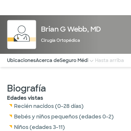
Médicos & Especialistas
Ubicaciones
Servicios & Tratami
Brian G Webb, MD
Cirugía Ortopédica
Utilice esta navegación para saltar rápidamente a difere
Ubicaciones
Acerca de
Seguro Médico
COMENTARIOS
Hasta arriba
Biografía
Edades vistas
Recién nacidos (0-28 días)
Bebés y niños pequeños (edades 0-2)
Niños (edades 3-11)