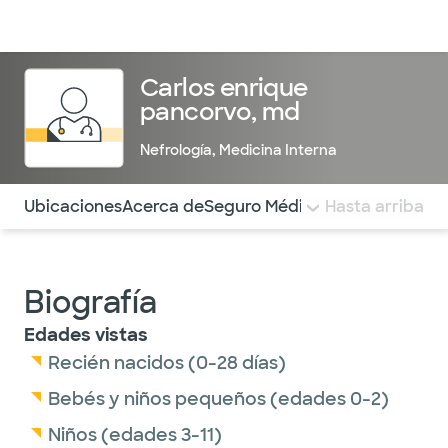
Médicos & Especialistas
Ubicaciones
Servicios & Tratami
Carlos enrique
pancorvo, md
Nefrología
,
Medicina Interna
Utilice esta navegación para saltar rápidamente a difere
Ubicaciones
Acerca de
Seguro Médico
COMENTARIOS
Hasta arriba
Biografía
Edades vistas
Recién nacidos (0-28 días)
Bebés y niños pequeños (edades 0-2)
Niños (edades 3-11)