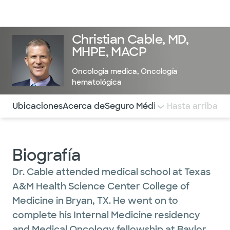
Médicos & Especialistas
Ubicaciones
Servicios & Tratami
Christian Cable, MD,
MHPE, MACP
Oncologia medica
,
Oncología
hematológica
Utilice esta navegación para saltar rápidamente a difere
Ubicaciones
Acerca de
Seguro Médico
COMENTARIOS
Hasta arriba
Biografía
Dr. Cable attended medical school at Texas
A&M Health Science Center College of
Medicine in Bryan, TX. He went on to
complete his Internal Medicine residency
and Medical Oncology fellowship at Baylor