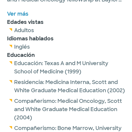
Scott & White Medical Center - Temple. Dr.
Ver más
Cable's practice focuses on malignant
Edades vistas
hematology, autologous stem cell
Adultos
transplantation and the medical education
Idiomas hablados
of residents and fellows. He is board-
Inglés
certified in Medical Oncology and Internal
Educación
Medicine by the American Board of Internal
Educación:
Texas A and M University
Medicine.
School of Medicine
(1999)
Dr. Cable is the Associate Dean of
Residencia:
Medicina Interna,
Scott and
Admissions and Students at the Temple
White Graduate Medical Education
(2002)
Campus of Baylor College of Medicine. His
Compañerismo:
Medical Oncology,
Scott
primary career focus is medical education
and White Graduate Medical Education
and administration. He has served in Temple
(2004)
as a hematology/oncology fellowship
Compañerismo:
Bone Marrow,
University
director and medical director of residency