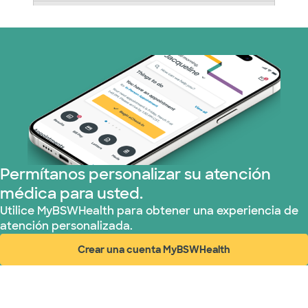
Nebraska Furniture Mart (3 planes)
Prism Electric (1 planes)
Plan de Salud Superior (19 planes)
Tricare (3 planes)
TriWest HealthCare (1 planes)
Permítanos personalizar su atención
médica para usted.
United HealthCare (33 planes)
Utilice MyBSWHealth para obtener una experiencia de
atención personalizada.
WellMed (15 planes)
Crear una cuenta MyBSWHealth
(abre en ventana nueva)