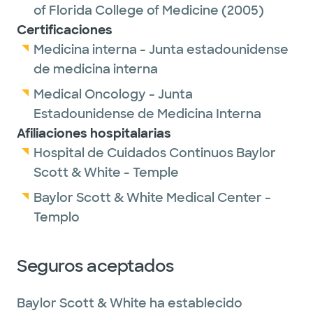
of Florida College of Medicine
(2005)
and fellowship programs. He frequently
Certificaciones
speaks nationally on hematology and
Medicina interna - Junta estadounidense
medical education and has served with the
de medicina interna
American College of Physicians and
Medical Oncology - Junta
Accreditation Council of Graduate Medical
Estadounidense de Medicina Interna
Education. He is the current editor of the
Afiliaciones hospitalarias
Hematology MKSAP Board Review resource.
Hospital de Cuidados Continuos Baylor
Scott & White - Temple
Dr. Cable's area of expertise is classical
consultative hematology.
Baylor Scott & White Medical Center -
Templo
Connect with Dr. Cable:
Seguros aceptados
Baylor College of Medicine
Baylor Scott & White ha establecido