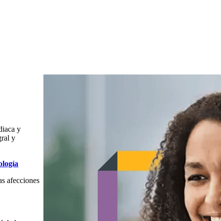
diaca y
gral y
ología
as afecciones