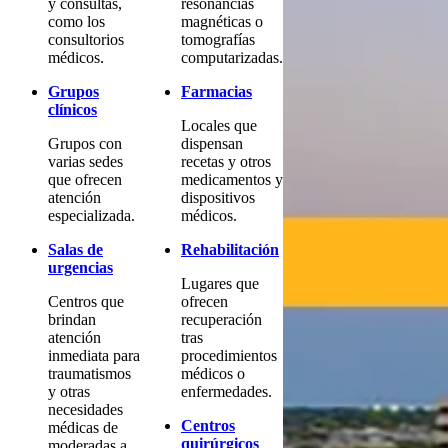
y consultas,
resonancias
como los
magnéticas o
consultorios
tomografías
médicos.
computarizadas.
Grupos
Farmacias
clínicos
Locales que
Grupos con
dispensan
varias sedes
recetas y otros
que ofrecen
medicamentos y
atención
dispositivos
especializada.
médicos.
Salas de
Rehabilitación
urgencias
Lugares que
Centros que
ofrecen
brindan
recuperación
atención
tras
inmediata para
procedimientos
traumatismos
médicos o
y otras
enfermedades.
necesidades
Centros
médicas de
quirúrgicos
moderadas a